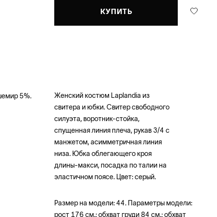
КУПИТЬ
Женский костюм Laplandia из
шемир 5%.
свитера и юбки. Свитер свободного
силуэта, воротник-стойка,
спущенная линия плеча, рукав 3/4 с
манжетом, асимметричная линия
низа. Юбка облегающего кроя
длины-макси, посадка по талии на
эластичном поясе. Цвет: серый.
Размер на модели: 44. Параметры модели:
рост 176 см.; обхват груди 84 см.; обхват